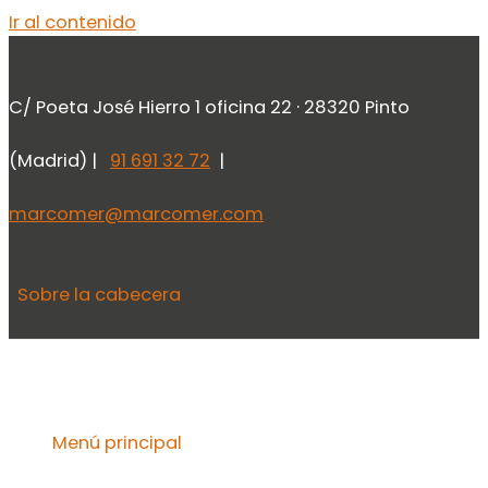
Ir al contenido
C/ Poeta José Hierro 1 oficina 22 · 28320 Pinto
(Madrid) |
91 691 32 72
|
marcomer@marcomer.com
Sobre la cabecera
Menú principal