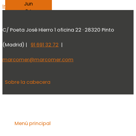
Jun
Ir al contenido
24
2021
24 de junio de 2021
C/ Poeta José Hierro 1 oficina 22 · 28320 Pinto
(Madrid) |
91 691 32 72
|
marcomer@marcomer.com
Sobre la cabecera
Menú principal