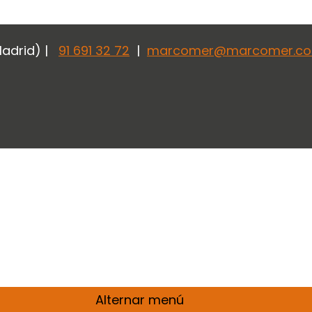
Madrid) |
91 691 32 72
|
marcomer@marcomer.c
Alternar menú